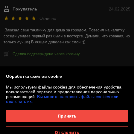
Покупатель
24.02.2025
Отлично
Заказал себе табличку для дома за городом. Повесил на калитку, 
соседи увидев первый раз были в восторге. Думали, что кованая, но 
только лучше) В общем доволен как слон :))
Сделка подтверждена через корзину
Показать все отзывы
Обработка файлов cookie
Мы используем файлы cookies для обеспечения удобства
О нас
пользователей портала и предоставления персональных
рекомендаций.
Вы можете настроить файлы cookies или
отключить их.
Контакты
Принять
Доставка и оплата
График работы
Отклонить