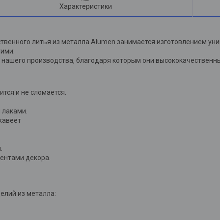
Характеристики
венного литья из металла Alumen занимается изготовлением уни
гими:
нашего производства, благодаря которым они высококачественны,
лится и не сломается.
 лаками.
жавеет
.
ментами декора.
елий из металла: