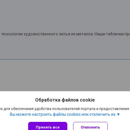
технологии художественного литья из металла. Наши таблички п
Обработка файлов cookie
s для обеспечения удобства пользователей портала и предоставления
Вы можете настроить файлы cookies или отключить их.
Принять все
Отклонить
Сайт создан на платформе Deal.by