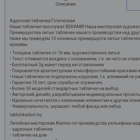
Описание
Адресная табличка Готическая
Наши таблички прослужат ВЕКАМИ! Наша мастерская художест
Преимущества литых табличек нашего производства над дру
Ниже мы приведём 10 основных преимуществ литых табличек 
красивы.
• Толщина табличек от 16 мм, художественное литьё
• Текст отливается воедино с основанием, т.е. ни чего не отва
• Бесплатный 3д макет перед изготовлением
• Покрывается архитектурным атмосферостойкими красками и
• Наши таблички не подвержены коррозии, т.к. алюминий не р
• Гарантия 10 лет, срок службы не ограничен.
• Более 50 моделей стандартных табличек на выбор.
• Авторский дизайн, разрабатываем индивидуальные проекты
• Идеально сочетается с кованными элементам и другим эле
• Универсальность: украшает любой фасад или забор.
tablichkadom by
Литейная мастерская Alumen по производству рельефных изд
- адресных табличек
- табличек на дом