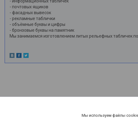
- информационных табличек
- почтовых ящиков
- фасадных вывесок
- рекламные таблички
- объёмные буквы и цифры
- бронзовые буквы на памятник
Мы занимаемся изготовлением литых рельефных табличек по 
Мы используем файлы cookie