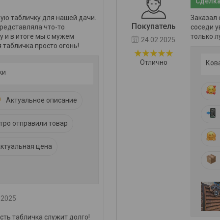
Сделка
ую табличку для нашей дачи.
Заказал 
Покупатель
представляла что-то
соседи у
у и в итоге мы с мужем
только л
24.02.2025
 табличка просто огонь!
Отлично
Ков
ки
Актуальное описание
тро отправили товар
ктуальная цена
.2025
сть табличка служит долго!