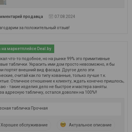
мментарий продавца
07.08.2024
агодарим за положительный отзыв!
 на маркетплейсе Deal.by
кал что-то подобное, но на рынке 99% это примитивные
вые таблички. Украсить ими дом просто невозможно, я бы
ни портят внешний вид фасада. Другое дело эти
еские, считай как по типу кованные, только лучше т.к.
тые. Отличное отношение к клиенту, ждать конечно пришлось,
аю - такие изделия дело не быстрое и мастера заняты.
за адресную табличку, остался доволен на 100%!!
есная табличка Прочная
Хорошее обслуживание
Актуальное описание