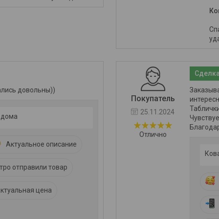
Ко
Сп
уд
Сделка
ались довольны))
Заказыва
Покупатель
интересн
Таблички
25.11.2024
 дома
Чувствуе
Благодар
Отлично
Актуальное описание
Ков
тро отправили товар
ктуальная цена