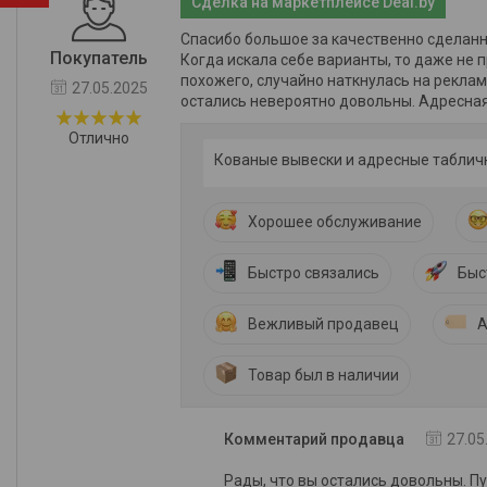
Сделка на маркетплейсе Deal.by
Спасибо большое за качественно сделанн
Покупатель
Когда искала себе варианты, то даже не 
похожего, случайно наткнулась на реклам
27.05.2025
остались невероятно довольны. Адресная
Отлично
Кованые вывески и адресные таблич
Хорошее обслуживание
Быстро связались
Быс
Вежливый продавец
А
Товар был в наличии
Комментарий продавца
27.05
Рады, что вы остались довольны. Пу