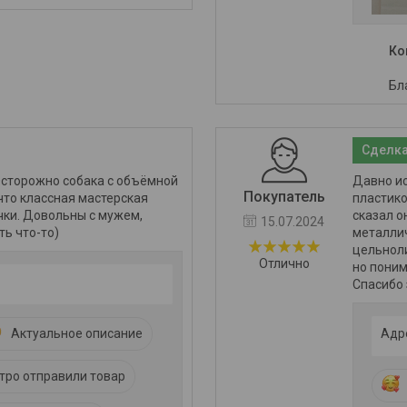
Ко
Бл
Сделка
Осторожно собака с объёмной
Давно ис
Покупатель
 что классная мастерская
пластико
ички. Довольны с мужем,
сказал о
15.07.2024
ь что-то)
металлич
цельноли
Отлично
но поним
Спасибо 
Актуальное описание
Адр
тро отправили товар