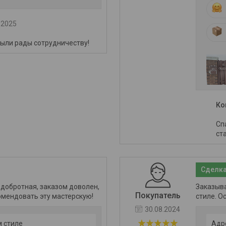
.2025
Были рады сотрудничеству!
Ко
Сп
ст
Сделка
 добротная, заказом доволен,
Заказыва
Покупатель
омендовать эту мастерскую!
стиле. О
30.08.2024
м стиле
Адр