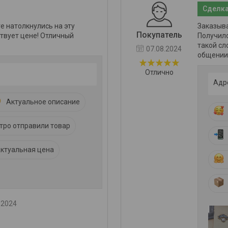
Сделка
ге натолкнулись на эту
Заказыва
Покупатель
ствует цене! Отличный
Получило
такой сл
07.08.2024
общении
Отлично
Адр
Актуальное описание
тро отправили товар
ктуальная цена
.2024