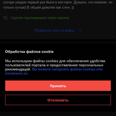
соседи увидев первый раз были в восторге. Думали, что кованая, но 
только лучше) В общем доволен как слон :))
Сделка подтверждена через корзину
Показать все отзывы
О нас
Обработка файлов cookie
Контакты
Мы используем файлы cookies для обеспечения удобства
пользователей портала и предоставления персональных
рекомендаций.
Вы можете настроить файлы cookies или
Доставка и оплата
отключить их.
График работы
Принять
Полная версия сайта
Отклонить
Политика обработки cookies