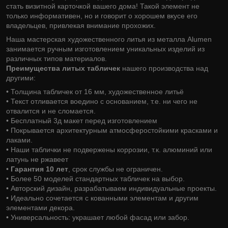
стать визитной карточкой вашего дома! Такой элемент не
только информативен, но и говорит о хорошем вкусе его
владельцев, привлекая внимание прохожих.
Наша мастерская художественного литья из металла Alumen
занимается ручным изготовлением уникальных изделий из
различных типов материалов.
Преимущества литых табличек
нашего производства над
другими:
• Толщина табличек от 16 мм, художественное литьё
• Текст отливается воедино с основанием, т.е. ни чего не
отвалится и не сломается.
• Бесплатный 3д макет перед изготовлением
• Покрывается архитектурным атмосферостойкими красками и
лаками.
• Наши таблички не подвержены коррозии, т.к. алюминий или
латунь не ржавеет
•
Гарантия 10 лет
, срок службы не ограничен.
• Более 50 моделей стандартных табличек на выбор.
• Авторский дизайн, разрабатываем индивидуальные проекты.
• Идеально сочетается с кованными элементам и другим
элементами декора.
• Универсальность: украшает любой фасад или забор.