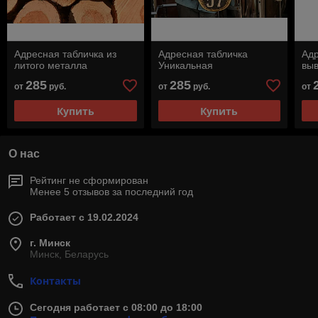
Адресная табличка из
Адресная табличка
Адр
литого металла
Уникальная
выв
285
285
от
руб.
от
руб.
от
Купить
Купить
О нас
Рейтинг не сформирован
Менее 5 отзывов за последний год
Работает с 19.02.2024
г. Минск
Минск, Беларусь
Контакты
Сегодня работает с 08:00 до 18:00