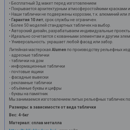
• Бесплатный 3д макет перед изготовлением
• Покрывается архитектурным атмосферостойкими красками и
• Наши таблички не подвержены коррозии, т.к. алюминий или 
•
Гарантия 10 лет
, срок службы не ограничен.
• Более 50 моделей стандартных табличек на выбор.
• Авторский дизайн, разрабатываем индивидуальные проекты
• Идеально сочетается с кованными элементам и другим эле
• Универсальность: украшает любой фасад или забор.
Литейная мастерская
Alumen
по производству рельефных изд
- адресные таблички
- таблички на дом
- информационные таблички
- почтовые ящики
- фасадные вывески
- рекламные таблички
- объёмные буквы и цифры
- буквы на памятник
Мы занимаемся изготовлением литых рельефных табличек по 
Размеры: в зависимости от вида таблички
Вес: 4-6кг
Материал: сплав металла