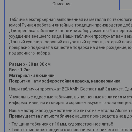
Описание
Табличка экстерьерная выполненная из металла по технолог
юмор! Ручная работа и литейные традиции производства доб
Для крепежа таблички к стене или забору имеется 4 отверсти
ухудшение внешнего вида. Наши таблички прослужат вам век
Данный сувенир - хороший аккуратный презент, который подч
прекрасно подойдет в качестве подарка на день рождение, юб
подарочного набора.
Размер - 30 на 30 см
Вес - 1.7кг
Материал - алюминий
Покрытие - атмосферостойкая краска, нанокерамика
Наши таблички прослужат ВЕКАМИ! Бесплатный 3д макет. Ед
Уникальные адресные таблички, выполненные из
литого мет
информативен, но и говорит о хорошем вкусе его владельцев
Наша мастерская художественного литья из металла Alumen 
Преимущества литых табличек
нашего производства над др
• Толщина табличек от 16 мм, художественное литьё
• Текст отливается воедино с основанием, т.е. ни чего не отва