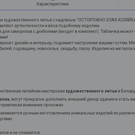
Характеристики
ии художественного литья с надписью "ОСТОРОЖНО ЗЛАЯ ХОЗЯЙКА"
авляют аутентичности и веса подобному изделию.
я для саморезов с дюбелями (входят в комплект). Табличка может
ами!
еркнет дизайн и интерьер, поднимет настроение вашим гостям. Ме
илей, годовщину, новоселье, свадьбу, пасху. Изделия из металла
инственная литейная мастерская
художественного литья
в Белар
алла
, могут прекрасно дополнить внешний декор здания и стать в
, привлекая внимание прохожих.
занимается ручным изготовлением уникальных изделий из различ
угими:
лится и не сломается.