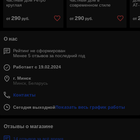
частный дом Ретро
частный дом в
дом
круглая
современном стиле
АТ-
290
290
от
руб.
от
руб.
от
О нас
Рейтинг не сформирован
Менее 5 отзывов за последний год
Работает с 19.02.2024
г. Минск
Минск, Беларусь
Контакты
Показать весь график работы
Сегодня выходной
Отзывы о магазине
14 отзывов за всё время