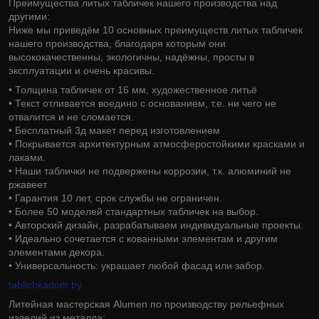
Преимущества литых табличек нашего производства над
другими:
Ниже мы приведём 10 основных преимуществ литых табличек
нашего производства, благодаря которым они
высококачественны, экологичны, надёжны, просты в
эксплуатации и очень красивы.
• Толщина табличек от 16 мм, художественное литьё
• Текст отливается воедино с основанием, т.е. ни чего не
отвалится и не сломается.
• Бесплатный 3д макет перед изготовлением
• Покрывается архитектурным атмосферостойкими красками и
лаками.
• Наши таблички не подвержены коррозии, т.к. алюминий не
ржавеет
• Гарантия 10 лет, срок службы не ограничен.
• Более 50 моделей стандартных табличек на выбор.
• Авторский дизайн, разрабатываем индивидуальные проекты.
• Идеально сочетается с кованными элементам и другим
элементами декора.
• Универсальность: украшает любой фасад или забор.
tablichkadom.by
Литейная мастерская Alumen по производству рельефных
изделий из металла: