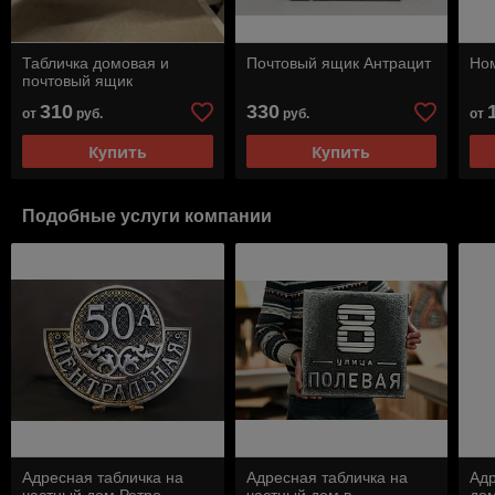
Табличка домовая и
Почтовый ящик Антрацит
Ном
почтовый ящик
310
330
от
руб.
руб.
от
Купить
Купить
Подобные услуги компании
Адресная табличка на
Адресная табличка на
Адр