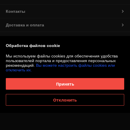
Контакты
Доставка и оплата
График работы
Обработка файлов cookie
Полная версия сайта
Мы используем файлы cookies для обеспечения удобства
пользователей портала и предоставления персональных
рекомендаций.
Вы можете настроить файлы cookies или
Политика обработки cookies
отключить их.
Сайт создан на платформе Deal.by
Принять
Отклонить
Информация для покупателя
Юридическое лицо:
ООО «Мастерская Алюмен»
БЕЛАРУСЬ, БРЕСТСКАЯ ОБЛ., Г. БАРАНОВИЧИ, УЛ. ВИЛЬЯМСА, ДОМ