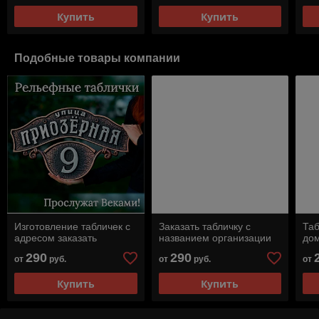
Купить
Купить
Подобные товары компании
Изготовление табличек с
Заказать табличку с
Таб
адресом заказать
названием организации
дом
290
290
от
руб.
от
руб.
от
Купить
Купить