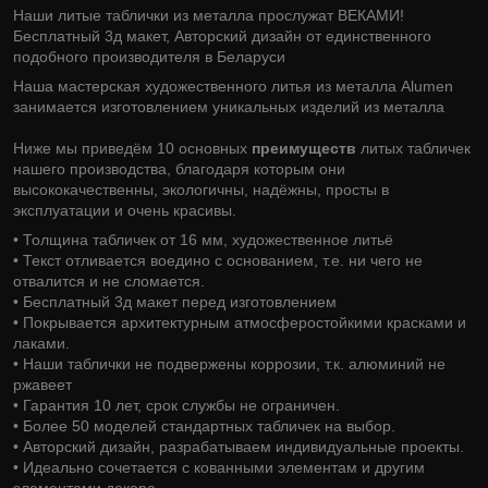
Наши литые таблички из металла прослужат ВЕКАМИ!
Бесплатный 3д макет, Авторский дизайн от единственного
подобного производителя в Беларуси
Наша мастерская художественного литья из металла Alumen
занимается изготовлением уникальных изделий из металла
Ниже мы приведём 10 основных
преимуществ
литых табличек
нашего производства, благодаря которым они
высококачественны, экологичны, надёжны, просты в
эксплуатации и очень красивы.
• Толщина табличек от 16 мм, художественное литьё
• Текст отливается воедино с основанием, т.е. ни чего не
отвалится и не сломается.
• Бесплатный 3д макет перед изготовлением
• Покрывается архитектурным атмосферостойкими красками и
лаками.
• Наши таблички не подвержены коррозии, т.к. алюминий не
ржавеет
• Гарантия 10 лет, срок службы не ограничен.
• Более 50 моделей стандартных табличек на выбор.
• Авторский дизайн, разрабатываем индивидуальные проекты.
• Идеально сочетается с кованными элементам и другим
элементами декора.