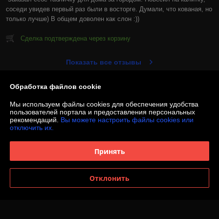
соседи увидев первый раз были в восторге. Думали, что кованая, но 
только лучше) В общем доволен как слон :))
Сделка подтверждена через корзину
Показать все отзывы
Обработка файлов cookie
О нас
Мы используем файлы cookies для обеспечения удобства
пользователей портала и предоставления персональных
Контакты
рекомендаций.
Вы можете настроить файлы cookies или
отключить их.
Доставка и оплата
Принять
График работы
Отклонить
Полная версия сайта
Политика обработки cookies