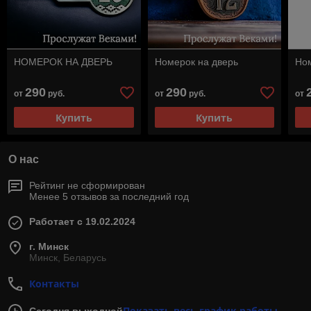
НОМЕРОК НА ДВЕРЬ
Номерок на дверь
Ном
290
290
от
руб.
от
руб.
от
Купить
Купить
О нас
Рейтинг не сформирован
Менее 5 отзывов за последний год
Работает с 19.02.2024
г. Минск
Минск, Беларусь
Контакты
Показать весь график работы