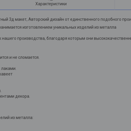
Характеристики
ный 3д макет, Авторский дизайн от единственного подобного про
занимается изготовлением уникальных изделий из металла
 нашего производства, благодаря которым они высококачественны
лится и не сломается.
 лаками.
жавеет
.
ментами декора.
елий из металла: