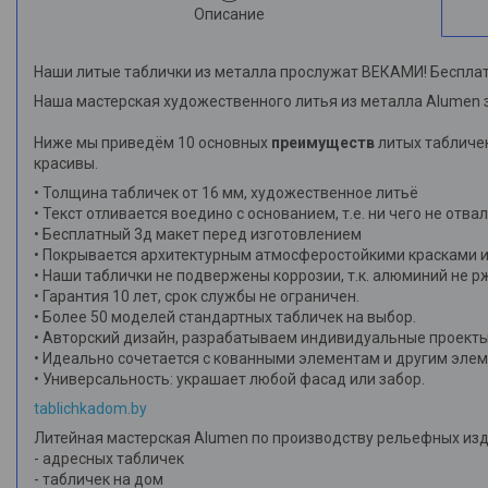
Описание
Наши литые таблички из металла прослужат ВЕКАМИ! Бесплат
Наша мастерская художественного литья из металла Alumen 
Ниже мы приведём 10 основных
преимуществ
литых табличек
красивы.
• Толщина табличек от 16 мм, художественное литьё
• Текст отливается воедино с основанием, т.е. ни чего не отва
• Бесплатный 3д макет перед изготовлением
• Покрывается архитектурным атмосферостойкими красками и
• Наши таблички не подвержены коррозии, т.к. алюминий не р
• Гарантия 10 лет, срок службы не ограничен.
• Более 50 моделей стандартных табличек на выбор.
• Авторский дизайн, разрабатываем индивидуальные проекты
• Идеально сочетается с кованными элементам и другим эле
• Универсальность: украшает любой фасад или забор.
tablichkadom.by
Литейная мастерская Alumen по производству рельефных изд
- адресных табличек
- табличек на дом