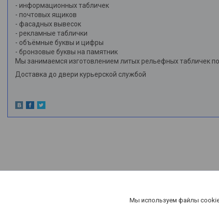
- информационных табличек
- почтовых ящиков
- фасадных вывесок
- рекламные таблички
- объёмные буквы и цифры
- бронзовые буквы на памятник
Мы занимаемся изготовлением литых рельефных табличек по 
Доставка до двери курьерской службой
Мы используем файлы cookie