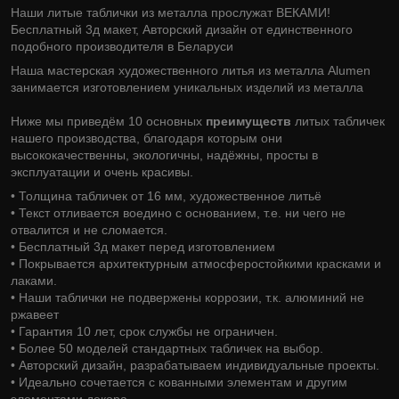
Наши литые таблички из металла прослужат ВЕКАМИ!
Бесплатный 3д макет, Авторский дизайн от единственного
подобного производителя в Беларуси
Наша мастерская художественного литья из металла Alumen
занимается изготовлением уникальных изделий из металла
Ниже мы приведём 10 основных
преимуществ
литых табличек
нашего производства, благодаря которым они
высококачественны, экологичны, надёжны, просты в
эксплуатации и очень красивы.
• Толщина табличек от 16 мм, художественное литьё
• Текст отливается воедино с основанием, т.е. ни чего не
отвалится и не сломается.
• Бесплатный 3д макет перед изготовлением
• Покрывается архитектурным атмосферостойкими красками и
лаками.
• Наши таблички не подвержены коррозии, т.к. алюминий не
ржавеет
• Гарантия 10 лет, срок службы не ограничен.
• Более 50 моделей стандартных табличек на выбор.
• Авторский дизайн, разрабатываем индивидуальные проекты.
• Идеально сочетается с кованными элементам и другим
элементами декора.