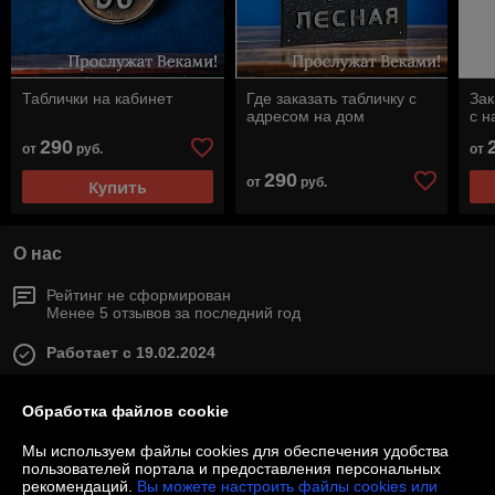
Таблички на кабинет
Где заказать табличку с
Зак
адресом на дом
с н
290
от
руб.
от
290
от
руб.
Купить
О нас
Рейтинг не сформирован
Менее 5 отзывов за последний год
Работает с 19.02.2024
г. Минск
Минск, Беларусь
Обработка файлов cookie
Контакты
Мы используем файлы cookies для обеспечения удобства
пользователей портала и предоставления персональных
рекомендаций.
Вы можете настроить файлы cookies или
Показать весь график работы