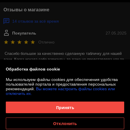
Отзывы о магазине
14 отзывов за всё время
Покупатель
27.05.2025
Отлично
Спасибо большое за качественно сделанную табличку для нашей 
дачи. Когда искала себе варианты, то даже не представляла что-то 
похожего, случайно наткнулась на рекламу и в итоге мы с мужем 
Обработка файлов cookie
остались невероятно довольны. Адресная табличка просто огонь!
Мы используем файлы cookies для обеспечения удобства
Сделка подтверждена через корзину
пользователей портала и предоставления персональных
рекомендаций.
Вы можете настроить файлы cookies или
отключить их.
Покупатель
24.02.2025
Принять
Отлично
Заказал себе табличку для дома за городом. Повесил на калитку, 
Отклонить
соседи увидев первый раз были в восторге. Думали, что кованая, но 