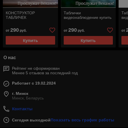
КОНСТРУКТОР
Таблички
Таб
ТАБЛИЧЕК
видеонаблюдение купить
ви
290
290
от
руб.
от
руб.
от
Купить
Купить
О нас
Рейтинг не сформирован
Менее 5 отзывов за последний год
Работает с 19.02.2024
г. Минск
Минск, Беларусь
Контакты
Показать весь график работы
Сегодня выходной