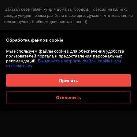
Заказал себе табличку для дома за городом. Повесил на калитку, 
соседи увидев первый раз были в восторге. Думали, что кованая, но 
только лучше) В общем доволен как слон :))
Сделка подтверждена через корзину
Обработка файлов cookie
Показать все отзывы
Мы используем файлы cookies для обеспечения удобства
пользователей портала и предоставления персональных
рекомендаций.
Вы можете настроить файлы cookies или
отключить их.
О нас
Принять
Контакты
Отклонить
Доставка и оплата
График работы
Полная версия сайта