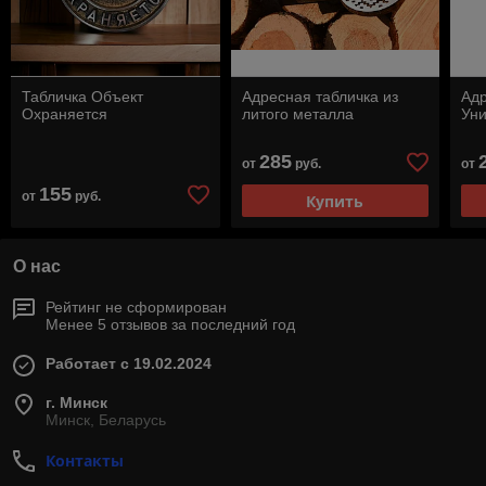
Табличка Объект
Адресная табличка из
Адр
Охраняется
литого металла
Ун
285
от
руб.
от
155
от
руб.
Купить
О нас
Рейтинг не сформирован
Менее 5 отзывов за последний год
Работает с 19.02.2024
г. Минск
Минск, Беларусь
Контакты