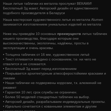
Наши литые таблички из металла прослужат ВЕКАМИ!
Бесплатный 3д макет, Авторский дизайн от единственного
подобного производителя в Беларуси
Наша мастерская художественного литья из металла Alumen
занимается изготовлением уникальных изделий из металла
Ниже мы приведём 10 основных
преимуществ
литых табличек
нашего производства, благодаря которым они
высококачественны, экологичны, надёжны, просты в
эксплуатации и очень красивы.
• Толщина табличек от 16 мм, художественное литьё
• Текст отливается воедино с основанием, т.е. ни чего не
отвалится и не сломается.
• Бесплатный 3д макет перед изготовлением
• Покрывается архитектурным атмосферостойкими красками и
лаками.
• Наши таблички не подвержены коррозии, т.к. алюминий не
ржавеет
• Гарантия 10 лет, срок службы не ограничен.
• Более 50 моделей стандартных табличек на выбор.
• Авторский дизайн, разрабатываем индивидуальные проекты.
• Идеально сочетается с кованными элементам и другим
элементами декора.