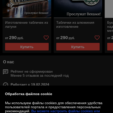
Изготовление табличек из
Таблички из алюминия
Бу
латуни
изготовление
над
мет
ал
290
290
от
руб.
от
руб.
от
Купить
Купить
О нас
Рейтинг не сформирован
Менее 5 отзывов за последний год
Работает с 19.02.2024
г. Минск
Обработка файлов cookie
Минск, Беларусь
Мы используем файлы cookies для обеспечения удобства
Контакты
пользователей портала и предоставления персональных
рекомендаций.
Вы можете настроить файлы cookies или