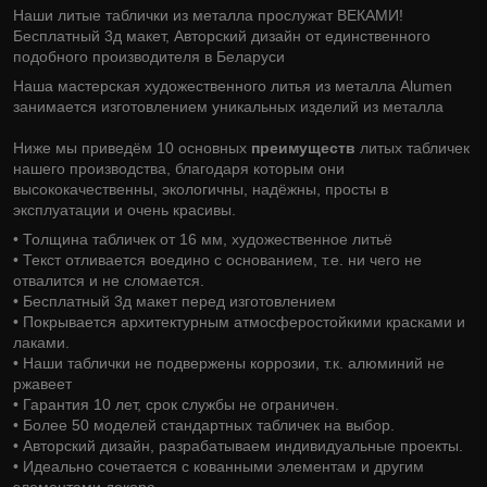
Наши литые таблички из металла прослужат ВЕКАМИ!
Бесплатный 3д макет, Авторский дизайн от единственного
подобного производителя в Беларуси
Наша мастерская художественного литья из металла Alumen
занимается изготовлением уникальных изделий из металла
Ниже мы приведём 10 основных
преимуществ
литых табличек
нашего производства, благодаря которым они
высококачественны, экологичны, надёжны, просты в
эксплуатации и очень красивы.
• Толщина табличек от 16 мм, художественное литьё
• Текст отливается воедино с основанием, т.е. ни чего не
отвалится и не сломается.
• Бесплатный 3д макет перед изготовлением
• Покрывается архитектурным атмосферостойкими красками и
лаками.
• Наши таблички не подвержены коррозии, т.к. алюминий не
ржавеет
• Гарантия 10 лет, срок службы не ограничен.
• Более 50 моделей стандартных табличек на выбор.
• Авторский дизайн, разрабатываем индивидуальные проекты.
• Идеально сочетается с кованными элементам и другим
элементами декора.