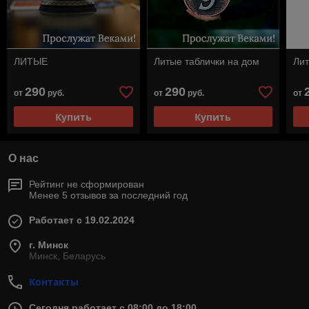
ЛИТЫЕ
Литые таблички на дом
Лит
290
290
от
руб.
от
руб.
от
Купить
Купить
О нас
Рейтинг не сформирован
Менее 5 отзывов за последний год
Работает с 19.02.2024
г. Минск
Минск, Беларусь
Контакты
Сегодня работает с 08:00 до 18:00