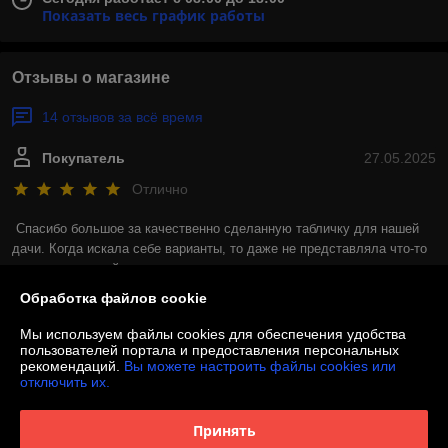
Показать весь график работы
Отзывы о магазине
14 отзывов за всё время
Покупатель
27.05.2025
Отлично
Спасибо большое за качественно сделанную табличку для нашей 
дачи. Когда искала себе варианты, то даже не представляла что-то 
похожего, случайно наткнулась на рекламу и в итоге мы с мужем 
остались невероятно довольны. Адресная табличка просто огонь!
Обработка файлов cookie
Сделка подтверждена через корзину
Мы используем файлы cookies для обеспечения удобства
пользователей портала и предоставления персональных
рекомендаций.
Вы можете настроить файлы cookies или
отключить их.
Покупатель
24.02.2025
Отлично
Принять