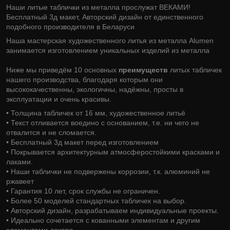
Наши литые таблички из металла прослужат ВЕКАМИ!
Бесплатный 3д макет, Авторский дизайн от единственного
подобного производителя в Беларуси
Наша мастерская художественного литья из металла Alumen
занимается изготовлением уникальных изделий из металла
Ниже мы приведём 10 основных
преимуществ
литых табличек
нашего производства, благодаря которым они
высококачественны, экологичны, надёжны, просты в
эксплуатации и очень красивы.
• Толщина табличек от 16 мм, художественное литьё
• Текст отливается воедино с основанием, т.е. ни чего не
отвалится и не сломается.
• Бесплатный 3д макет перед изготовлением
• Покрывается архитектурным атмосферостойкими красками и
лаками.
• Наши таблички не подвержены коррозии, т.к. алюминий не
ржавеет
• Гарантия 10 лет, срок службы не ограничен.
• Более 50 моделей стандартных табличек на выбор.
• Авторский дизайн, разрабатываем индивидуальные проекты.
• Идеально сочетается с кованными элементам и другим
элементами декора.