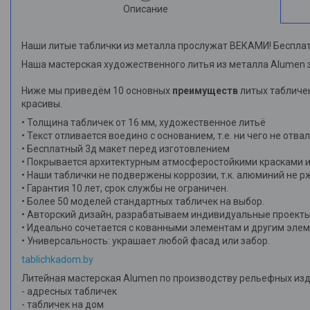
Описание
Наши литые таблички из металла прослужат ВЕКАМИ! Бесплат
Наша мастерская художественного литья из металла Alumen 
Ниже мы приведём 10 основных
преимуществ
литых табличек
красивы.
• Толщина табличек от 16 мм, художественное литьё
• Текст отливается воедино с основанием, т.е. ни чего не отва
• Бесплатный 3д макет перед изготовлением
• Покрывается архитектурным атмосферостойкими красками и
• Наши таблички не подвержены коррозии, т.к. алюминий не р
• Гарантия 10 лет, срок службы не ограничен.
• Более 50 моделей стандартных табличек на выбор.
• Авторский дизайн, разрабатываем индивидуальные проекты
• Идеально сочетается с кованными элементам и другим эле
• Универсальность: украшает любой фасад или забор.
tablichkadom.by
Литейная мастерская Alumen по производству рельефных изд
- адресных табличек
- табличек на дом