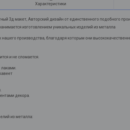
Характеристики
ный 3д макет, Авторский дизайн от единственного подобного про
занимается изготовлением уникальных изделий из металла
 нашего производства, благодаря которым они высококачественны
лится и не сломается.
 лаками.
жавеет
.
ментами декора.
елий из металла: