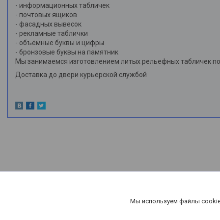
- информационных табличек
- почтовых ящиков
- фасадных вывесок
- рекламные таблички
- объёмные буквы и цифры
- бронзовые буквы на памятник
Мы занимаемся изготовлением литых рельефных табличек по 
Доставка до двери курьерской службой
Мы используем файлы cookie