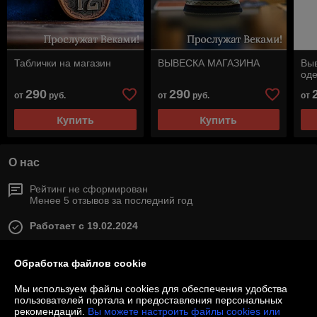
Таблички на магазин
ВЫВЕСКА МАГАЗИНА
Выв
од
290
290
от
руб.
от
руб.
от
Купить
Купить
О нас
Рейтинг не сформирован
Менее 5 отзывов за последний год
Работает с 19.02.2024
г. Минск
Минск, Беларусь
Обработка файлов cookie
Контакты
Мы используем файлы cookies для обеспечения удобства
пользователей портала и предоставления персональных
рекомендаций.
Вы можете настроить файлы cookies или
Показать весь график работы