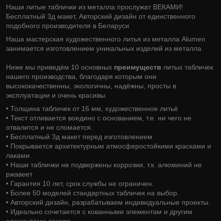
Наши литые таблички из металла прослужат ВЕКАМИ!
Бесплатный 3д макет, Авторский дизайн от единственного
подобного производителя в Беларуси
Наша мастерская художественного литья из металла Alumen
занимается изготовлением уникальных изделий из металла
Ниже мы приведём 10 основных
преимуществ
литых табличек
нашего производства, благодаря которым они
высококачественны, экологичны, надёжны, просты в
эксплуатации и очень красивы.
• Толщина табличек от 16 мм, художественное литьё
• Текст отливается воедино с основанием, т.е. ни чего не
отвалится и не сломается.
• Бесплатный 3д макет перед изготовлением
• Покрывается архитектурным атмосферостойкими красками и
лаками.
• Наши таблички не подвержены коррозии, т.к. алюминий не
ржавеет
• Гарантия 10 лет, срок службы не ограничен.
• Более 50 моделей стандартных табличек на выбор.
• Авторский дизайн, разрабатываем индивидуальные проекты.
• Идеально сочетается с кованными элементам и другим
элементами декора.