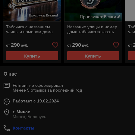
Табличка с названием
Название улицы и номер
Таб
улицы и номером дома
дома табличка заказать
ул
290
290
от
руб.
от
руб.
от
Купить
Купить
О нас
Рейтинг не сформирован
Менее 5 отзывов за последний год
Работает с 19.02.2024
г. Минск
Минск, Беларусь
Контакты