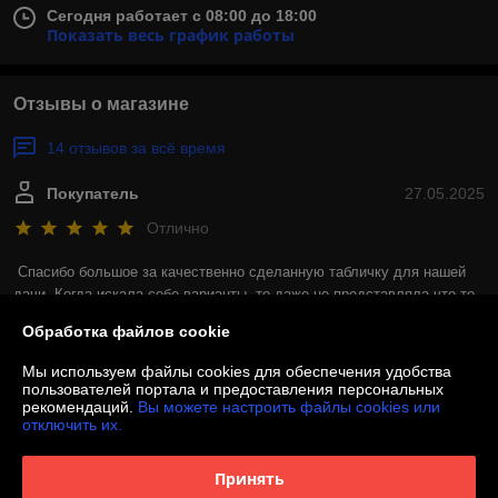
Сегодня работает с 08:00 до 18:00
Показать весь график работы
Отзывы о магазине
14 отзывов за всё время
Покупатель
27.05.2025
Отлично
Спасибо большое за качественно сделанную табличку для нашей 
дачи. Когда искала себе варианты, то даже не представляла что-то 
похожего, случайно наткнулась на рекламу и в итоге мы с мужем 
Обработка файлов cookie
остались невероятно довольны. Адресная табличка просто огонь!
Мы используем файлы cookies для обеспечения удобства
Сделка подтверждена через корзину
пользователей портала и предоставления персональных
рекомендаций.
Вы можете настроить файлы cookies или
отключить их.
Покупатель
24.02.2025
Принять
Отлично