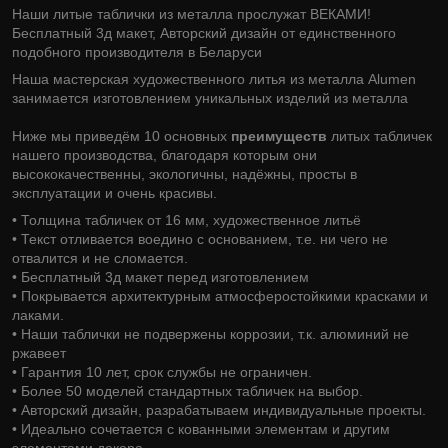
Наши литые таблички из металла прослужат ВЕКАМИ!
Бесплатный 3д макет, Авторский дизайн от единственного
подобного производителя в Беларуси
Наша мастерская художественного литья из металла Alumen
занимается изготовлением уникальных изделий из металла
Ниже мы приведём 10 основных
преимуществ
литых табличек
нашего производства, благодаря которым они
высококачественны, экологичны, надёжны, просты в
эксплуатации и очень красивы.
• Толщина табличек от 16 мм, художественное литьё
• Текст отливается воедино с основанием, т.е. ни чего не
отвалится и не сломается.
• Бесплатный 3д макет перед изготовлением
• Покрывается архитектурным атмосферостойкими красками и
лаками.
• Наши таблички не подвержены коррозии, т.к. алюминий не
ржавеет
• Гарантия 10 лет, срок службы не ограничен.
• Более 50 моделей стандартных табличек на выбор.
• Авторский дизайн, разрабатываем индивидуальные проекты.
• Идеально сочетается с кованными элементам и другим
элементами декора.