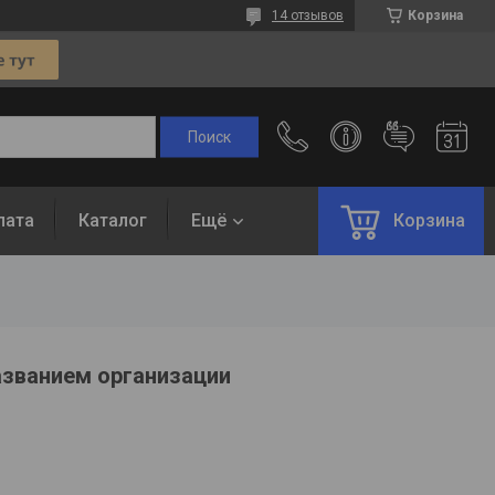
14 отзывов
Корзина
лата
Каталог
Ещё
Корзина
азванием организации