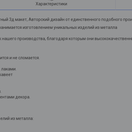
Характеристики
ный 3д макет, Авторский дизайн от единственного подобного про
занимается изготовлением уникальных изделий из металла
 нашего производства, благодаря которым они высококачественны
лится и не сломается.
 лаками.
жавеет
.
ментами декора.
елий из металла: