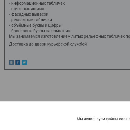
- информационных табличек
- почтовых ящиков
- фасадных вывесок
- рекламные таблички
- объёмные буквы и цифры
- бронзовые буквы на памятник
Мы занимаемся изготовлением литых рельефных табличек по 
Доставка до двери курьерской службой
Мы используем файлы cookie