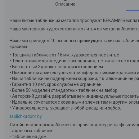
Описание
Наши литые таблички из металла прослужат ВЕКАМИ! Бесплат
Наша мастерская художественного литья из металла Alumen 
Ниже мы приведём 10 основных
преимуществ
литых табличек
красивы.
• Толщина табличек от 16 мм, художественное литьё
• Текст отливается воедино с основанием, т.е. ни чего не отва
• Бесплатный 3д макет перед изготовлением
• Покрывается архитектурным атмосферостойкими красками и
• Наши таблички не подвержены коррозии, т.к. алюминий не р
• Гарантия 10 лет, срок службы не ограничен.
• Более 50 моделей стандартных табличек на выбор.
• Авторский дизайн, разрабатываем индивидуальные проекты
• Идеально сочетается с кованными элементам и другим эле
• Универсальность: украшает любой фасад или забор.
tablichkadom.by
Литейная мастерская Alumen по производству рельефных изд
- адресных табличек
- табличек на дом