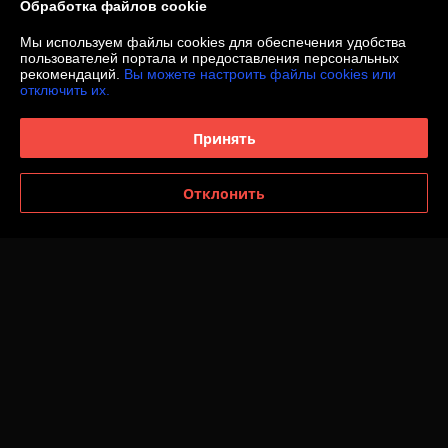
Обработка файлов cookie
Мы используем файлы cookies для обеспечения удобства
Покупатель
24.02.2025
пользователей портала и предоставления персональных
рекомендаций.
Вы можете настроить файлы cookies или
Отлично
отключить их.
Заказал себе табличку для дома за городом. Повесил на калитку, 
соседи увидев первый раз были в восторге. Думали, что кованая, но 
Принять
только лучше) В общем доволен как слон :))
Отклонить
Сделка подтверждена через корзину
Показать все отзывы
О нас
Контакты
Доставка и оплата