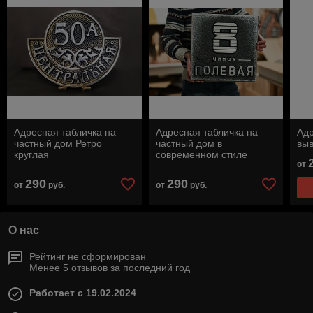
Адресная табличка на
Адресная табличка на
Адр
частный дом Ретро
частный дом в
выв
круглая
современном стиле
от
290
290
от
руб.
от
руб.
О нас
Рейтинг не сформирован
Менее 5 отзывов за последний год
Работает с 19.02.2024