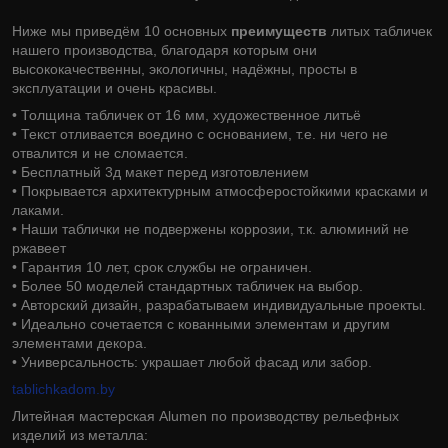
Ниже мы приведём 10 основных
преимуществ
литых табличек
нашего производства, благодаря которым они
высококачественны, экологичны, надёжны, просты в
эксплуатации и очень красивы.
• Толщина табличек от 16 мм, художественное литьё
• Текст отливается воедино с основанием, т.е. ни чего не
отвалится и не сломается.
• Бесплатный 3д макет перед изготовлением
• Покрывается архитектурным атмосферостойкими красками и
лаками.
• Наши таблички не подвержены коррозии, т.к. алюминий не
ржавеет
• Гарантия 10 лет, срок службы не ограничен.
• Более 50 моделей стандартных табличек на выбор.
• Авторский дизайн, разрабатываем индивидуальные проекты.
• Идеально сочетается с кованными элементам и другим
элементами декора.
• Универсальность: украшает любой фасад или забор.
tablichkadom.by
Литейная мастерская Alumen по производству рельефных
изделий из металла: