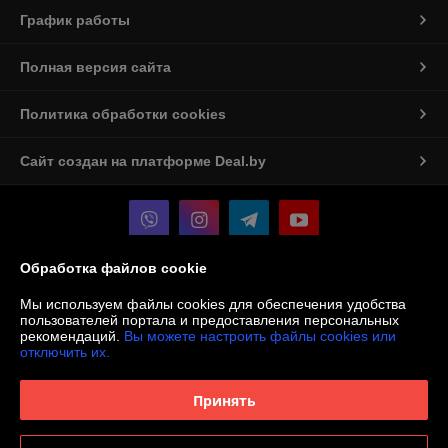
График работы
Полная версия сайта
Политика обработки cookies
Сайт создан на платформе Deal.by
Обработка файлов cookie
Информация для покупателя
Мы используем файлы cookies для обеспечения удобства
Юридическое лицо:
ООО «Мастерская Алюмен»
пользователей портала и предоставления персональных
БЕЛАРУСЬ, БРЕСТСКАЯ ОБЛ., Г. БАРАНОВИЧИ, УЛ. ВИЛЬЯМСА, ДОМ
рекомендаций.
Вы можете настроить файлы cookies или
16Б, 225405
отключить их.
Регистрационный номер ЕГР: 291825383
Принять
УНП: 291825383
Регистрационный орган: Барановичский Горисполком