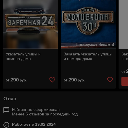
Указатель улицы и
Заказать указатель улицы
Зак
номера дома
и номера дома
с н
от
290
290
от
руб.
от
руб.
О нас
Рейтинг не сформирован
Менее 5 отзывов за последний год
Работает с 19.02.2024