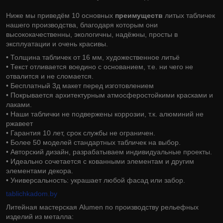
Ниже мы приведём 10 основных
преимуществ
литых табличек
нашего производства, благодаря которым они
высококачественны, экологичны, надёжны, просты в
эксплуатации и очень красивы.
• Толщина табличек от 16 мм, художественное литьё
• Текст отливается воедино с основанием, т.е. ни чего не
отвалится и не сломается.
• Бесплатный 3д макет перед изготовлением
• Покрывается архитектурным атмосферостойкими красками и
лаками.
• Наши таблички не подвержены коррозии, т.к. алюминий не
ржавеет
• Гарантия 10 лет, срок службы не ограничен.
• Более 50 моделей стандартных табличек на выбор.
• Авторский дизайн, разрабатываем индивидуальные проекты.
• Идеально сочетается с кованными элементам и другим
элементами декора.
• Универсальность: украшает любой фасад или забор.
tablichkadom.by
Литейная мастерская Alumen по производству рельефных
изделий из металла: