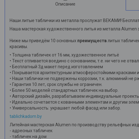
Описание
Наши литые таблички из металла прослужат ВЕКАМИ! Бесплат
Наша мастерская художественного литья из металла Alumen 
Ниже мы приведём 10 основных
преимуществ
литых табличек
красивы.
• Толщина табличек от 16 мм, художественное литьё
• Текст отливается воедино с основанием, т.е. ни чего не отва
• Бесплатный 3д макет перед изготовлением
• Покрывается архитектурным атмосферостойкими красками и
• Наши таблички не подвержены коррозии, т.к. алюминий не р
• Гарантия 10 лет, срок службы не ограничен.
• Более 50 моделей стандартных табличек на выбор.
• Авторский дизайн, разрабатываем индивидуальные проекты
• Идеально сочетается с кованными элементам и другим эле
• Универсальность: украшает любой фасад или забор.
tablichkadom.by
Литейная мастерская Alumen по производству рельефных изд
- адресных табличек
- табличек на дом