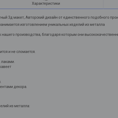
Характеристики
ный 3д макет, Авторский дизайн от единственного подобного про
занимается изготовлением уникальных изделий из металла
 нашего производства, благодаря которым они высококачественны
лится и не сломается.
 лаками.
жавеет
.
ментами декора.
елий из металла: