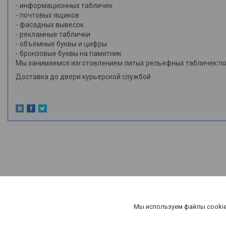
- информационных табличек
- почтовых ящиков
- фасадных вывесок
- рекламные таблички
- объёмные буквы и цифры
- бронзовые буквы на памятник
Мы занимаемся изготовлением литых рельефных табличек по 
Доставка до двери курьерской службой
Мы используем файлы cookie