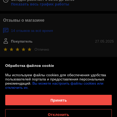
Показать весь график работы
Отзывы о магазине
14 отзывов за всё время
Покупатель
27.05.2025
Отлично
Спасибо большое за качественно сделанную табличку для нашей 
дачи. Когда искала себе варианты, то даже не представляла что-то 
Обработка файлов cookie
похожего, случайно наткнулась на рекламу и в итоге мы с мужем 
Мы используем файлы cookies для обеспечения удобства
остались невероятно довольны. Адресная табличка просто огонь!
пользователей портала и предоставления персональных
рекомендаций.
Вы можете настроить файлы cookies или
Сделка подтверждена через корзину
отключить их.
Принять
Покупатель
24.02.2025
Отлично
Отклонить