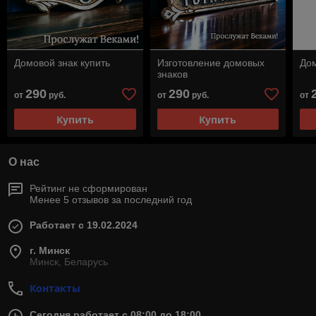
Домовой знак купить
Изготовление домовых
До
знаков
290
290
от
руб.
от
руб.
от
Купить
Купить
О нас
Рейтинг не сформирован
Менее 5 отзывов за последний год
Работает с 19.02.2024
г. Минск
Минск, Беларусь
Контакты
Сегодня работает с 08:00 до 18:00