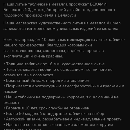
Наши литые таблички из металла прослужат ВЕКАМИ!
Бесплатный 3д макет, Авторский дизайн от единственного
подобного производителя в Беларуси
Наша мастерская художественного литья из металла Alumen
занимается изготовлением уникальных изделий из металла
Ниже мы приведём 10 основных
преимуществ
литых табличек
нашего производства, благодаря которым они
высококачественны, экологичны, надёжны, просты в
эксплуатации и очень красивы.
• Толщина табличек от 16 мм, художественное литьё
• Текст отливается воедино с основанием, т.е. ни чего не
отвалится и не сломается.
• Бесплатный 3д макет перед изготовлением
• Покрывается архитектурным атмосферостойкими красками и
лаками.
• Наши таблички не подвержены коррозии, т.к. алюминий не
ржавеет
• Гарантия 10 лет, срок службы не ограничен.
• Более 50 моделей стандартных табличек на выбор.
• Авторский дизайн, разрабатываем индивидуальные проекты.
• Идеально сочетается с кованными элементам и другим
элементами декора.