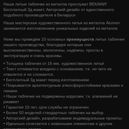
Наши литые таблички из металла прослужат ВЕКАМИ!
Бесплатный 3д макет, Авторский дизайн от единственного
подобного производителя в Беларуси
Наша мастерская художественного литья из металла Alumen
занимается изготовлением уникальных изделий из металла
Ниже мы приведём 10 основных
преимуществ
литых табличек
нашего производства, благодаря которым они
высококачественны, экологичны, надёжны, просты в
эксплуатации и очень красивы.
• Толщина табличек от 16 мм, художественное литьё
• Текст отливается воедино с основанием, т.е. ни чего не
отвалится и не сломается.
• Бесплатный 3д макет перед изготовлением
• Покрывается архитектурным атмосферостойкими красками и
лаками.
• Наши таблички не подвержены коррозии, т.к. алюминий не
ржавеет
• Гарантия 10 лет, срок службы не ограничен.
• Более 50 моделей стандартных табличек на выбор.
• Авторский дизайн, разрабатываем индивидуальные проекты.
• Идеально сочетается с кованными элементам и другим
элементами декора.