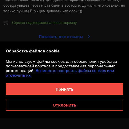
соседи увидев первый раз были в восторге. Думали, что кованая, но 
только лучше) В общем доволен как слон :))
Сделка подтверждена через корзину
Показать все отзывы
Обработка файлов cookie
О нас
Мы используем файлы cookies для обеспечения удобства
пользователей портала и предоставления персональных
Контакты
рекомендаций.
Вы можете настроить файлы cookies или
отключить их.
Доставка и оплата
Принять
График работы
Отклонить
Полная версия сайта
Политика обработки cookies