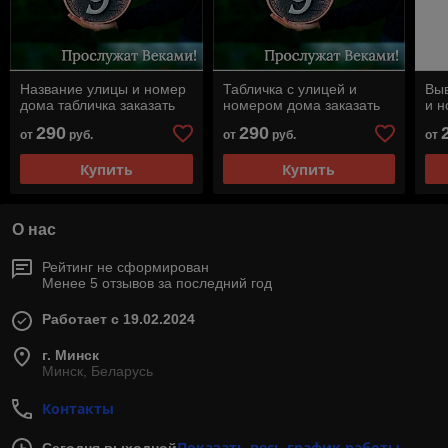
Название улицы и номер
Табличка с улицей и
Выв
дома табличка заказать
номером дома заказать
и 
290
290
от
руб.
от
руб.
от
Купить
Купить
О нас
Рейтинг не сформирован
Менее 5 отзывов за последний год
Работает с 19.02.2024
г. Минск
Минск, Беларусь
Контакты
Показать весь график работы