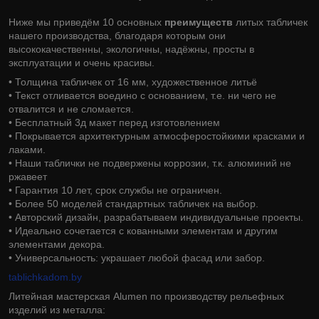
Ниже мы приведём 10 основных
преимуществ
литых табличек
нашего производства, благодаря которым они
высококачественны, экологичны, надёжны, просты в
эксплуатации и очень красивы.
• Толщина табличек от 16 мм, художественное литьё
• Текст отливается воедино с основанием, т.е. ни чего не
отвалится и не сломается.
• Бесплатный 3д макет перед изготовлением
• Покрывается архитектурным атмосферостойкими красками и
лаками.
• Наши таблички не подвержены коррозии, т.к. алюминий не
ржавеет
• Гарантия 10 лет, срок службы не ограничен.
• Более 50 моделей стандартных табличек на выбор.
• Авторский дизайн, разрабатываем индивидуальные проекты.
• Идеально сочетается с кованными элементам и другим
элементами декора.
• Универсальность: украшает любой фасад или забор.
tablichkadom.by
Литейная мастерская Alumen по производству рельефных
изделий из металла: