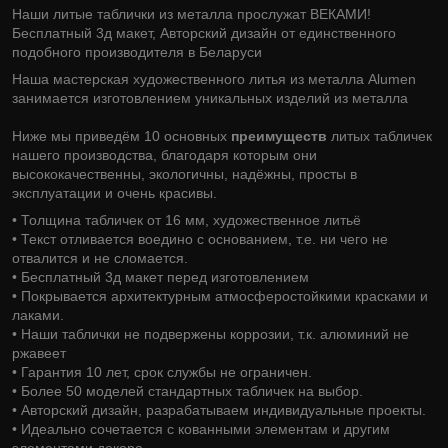
Наши литые таблички из металла прослужат ВЕКАМИ!
Бесплатный 3д макет, Авторский дизайн от единственного
подобного производителя в Беларуси
Наша мастерская художественного литья из металла Alumen
занимается изготовлением уникальных изделий из металла
Ниже мы приведём 10 основных
преимуществ
литых табличек
нашего производства, благодаря которым они
высококачественны, экологичны, надёжны, просты в
эксплуатации и очень красивы.
• Толщина табличек от 16 мм, художественное литьё
• Текст отливается воедино с основанием, т.е. ни чего не
отвалится и не сломается.
• Бесплатный 3д макет перед изготовлением
• Покрывается архитектурным атмосферостойкими красками и
лаками.
• Наши таблички не подвержены коррозии, т.к. алюминий не
ржавеет
• Гарантия 10 лет, срок службы не ограничен.
• Более 50 моделей стандартных табличек на выбор.
• Авторский дизайн, разрабатываем индивидуальные проекты.
• Идеально сочетается с кованными элементам и другим
элементами декора.