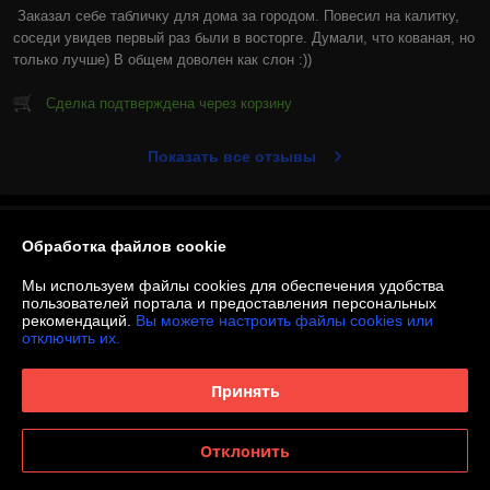
Заказал себе табличку для дома за городом. Повесил на калитку, 
соседи увидев первый раз были в восторге. Думали, что кованая, но 
только лучше) В общем доволен как слон :))
Сделка подтверждена через корзину
Показать все отзывы
О нас
Обработка файлов cookie
Контакты
Мы используем файлы cookies для обеспечения удобства
пользователей портала и предоставления персональных
рекомендаций.
Вы можете настроить файлы cookies или
Доставка и оплата
отключить их.
График работы
Принять
Полная версия сайта
Отклонить
Политика обработки cookies