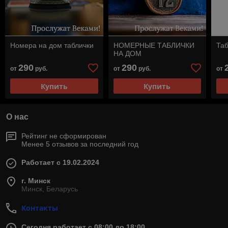
Номера на дом таблички
НОМЕРНЫЕ ТАБЛИЧКИ
Таб
НА ДОМ
290
290
от
руб.
от
руб.
от
Купить
Купить
О нас
Рейтинг не сформирован
Менее 5 отзывов за последний год
Работает с 19.02.2024
г. Минск
Минск, Беларусь
Контакты
Сегодня работает с 08:00 до 18:00