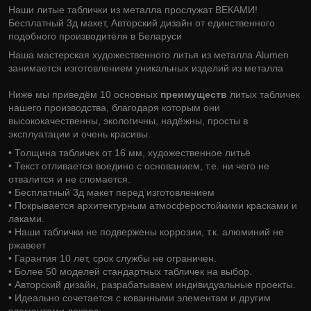
Наши литые таблички из металла прослужат ВЕКАМИ!
Бесплатный 3д макет, Авторский дизайн от единственного
подобного производителя в Беларуси
Наша мастерская художественного литья из металла Alumen
занимается изготовлением уникальных изделий из металла
Ниже мы приведём 10 основных
преимуществ
литых табличек
нашего производства, благодаря которым они
высококачественны, экологичны, надёжны, просты в
эксплуатации и очень красивы.
• Толщина табличек от 16 мм, художественное литьё
• Текст отливается воедино с основанием, т.е. ни чего не
отвалится и не сломается.
• Бесплатный 3д макет перед изготовлением
• Покрывается архитектурным атмосферостойкими красками и
лаками.
• Наши таблички не подвержены коррозии, т.к. алюминий не
ржавеет
• Гарантия 10 лет, срок службы не ограничен.
• Более 50 моделей стандартных табличек на выбор.
• Авторский дизайн, разрабатываем индивидуальные проекты.
• Идеально сочетается с кованными элементам и другим
элементами декора.