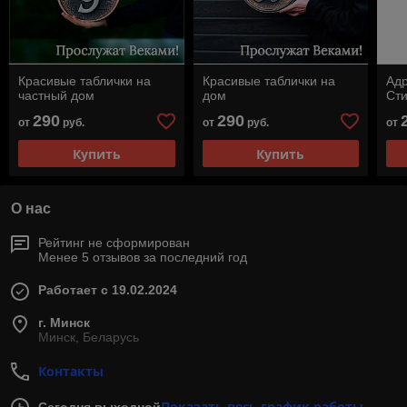
Красивые таблички на
Красивые таблички на
Адр
частный дом
дом
Сти
290
290
от
руб.
от
руб.
от
Купить
Купить
О нас
Рейтинг не сформирован
Менее 5 отзывов за последний год
Работает с 19.02.2024
г. Минск
Минск, Беларусь
Контакты
Показать весь график работы