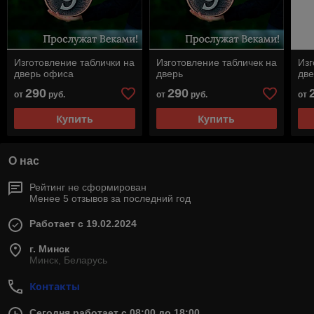
Изготовление таблички на
Изготовление табличек на
Изг
дверь офиса
дверь
дв
290
290
от
руб.
от
руб.
от
Купить
Купить
О нас
Рейтинг не сформирован
Менее 5 отзывов за последний год
Работает с 19.02.2024
г. Минск
Минск, Беларусь
Контакты
Сегодня работает с 08:00 до 18:00