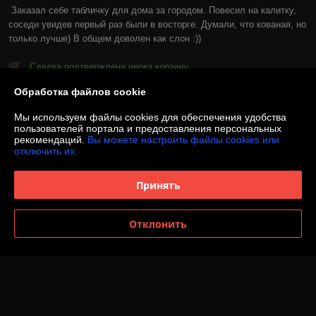
Заказал себе табличку для дома за городом. Повесил на калитку, 
соседи увидев первый раз были в восторге. Думали, что кованая, но 
только лучше) В общем доволен как слон :))
Сделка подтверждена через корзину
Обработка файлов cookie
Показать все отзывы
Мы используем файлы cookies для обеспечения удобства
пользователей портала и предоставления персональных
рекомендаций.
Вы можете настроить файлы cookies или
О нас
отключить их.
Контакты
Принять
Доставка и оплата
Отклонить
График работы
Полная версия сайта
Политика обработки cookies