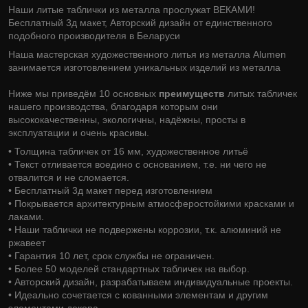
Наши литые таблички из металла прослужат ВЕКАМИ!
Бесплатный 3д макет, Авторский дизайн от единственного
подобного производителя в Беларуси
Наша мастерская художественного литья из металла Alumen
занимается изготовлением уникальных изделий из металла
Ниже мы приведём 10 основных
преимуществ
литых табличек
нашего производства, благодаря которым они
высококачественны, экологичны, надёжны, просты в
эксплуатации и очень красивы.
• Толщина табличек от 16 мм, художественное литьё
• Текст отливается воедино с основанием, т.е. ни чего не
отвалится и не сломается.
• Бесплатный 3д макет перед изготовлением
• Покрывается архитектурным атмосферостойкими красками и
лаками.
• Наши таблички не подвержены коррозии, т.к. алюминий не
ржавеет
• Гарантия 10 лет, срок службы не ограничен.
• Более 50 моделей стандартных табличек на выбор.
• Авторский дизайн, разрабатываем индивидуальные проекты.
• Идеально сочетается с кованными элементам и другим
элементами декора.