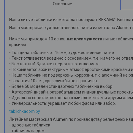
Описание
Наши литые таблички из металла прослужат ВЕКАМИ! Бесплат
Наша мастерская художественного литья из металла Alumen 
Ниже мы приведём 10 основных
преимуществ
литых табличек
красивы.
• Толщина табличек от 16 мм, художественное литьё
• Текст отливается воедино с основанием, т.е. ни чего не отва
• Бесплатный 3д макет перед изготовлением
• Покрывается архитектурным атмосферостойкими красками и
• Наши таблички не подвержены коррозии, т.к. алюминий не р
• Гарантия 10 лет, срок службы не ограничен.
• Более 50 моделей стандартных табличек на выбор.
• Авторский дизайн, разрабатываем индивидуальные проекты
• Идеально сочетается с кованными элементам и другим эле
• Универсальность: украшает любой фасад или забор.
tablichkadom.by
Литейная мастерская Alumen по производству рельефных изд
- адресных табличек
- табличек на дом