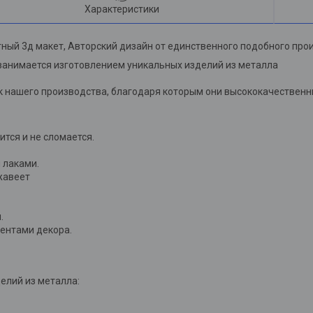
Характеристики
ный 3д макет, Авторский дизайн от единственного подобного про
занимается изготовлением уникальных изделий из металла
 нашего производства, благодаря которым они высококачественны
лится и не сломается.
 лаками.
жавеет
.
ментами декора.
елий из металла: