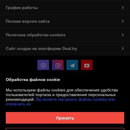
График работы
Полная версия сайта
Политика обработки cookies
Сайт создан на платформе Deal.by
Обработка файлов cookie
Информация для покупателя
Мы используем файлы cookies для обеспечения удобства
Юридическое лицо:
ООО «Мастерская Алюмен»
пользователей портала и предоставления персональных
БЕЛАРУСЬ, БРЕСТСКАЯ ОБЛ., Г. БАРАНОВИЧИ, УЛ. ВИЛЬЯМСА, ДОМ
рекомендаций.
Вы можете настроить файлы cookies или
16Б, 225405
отключить их.
Регистрационный номер ЕГР: 291825383
Принять
УНП: 291825383
Регистрационный орган: Барановичский Горисполком