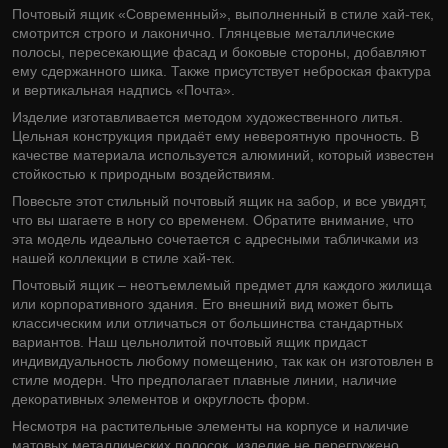
Почтовый ящик «Современный», выполненный в стиле хай-тек,
смотрится строго и лаконично. Глянцевые металлические
полосы, пересекающие фасад и боковые стороны, добавляют
ему сдержанного шика. Также присутствует неброская фактура
и вертикальная надпись «Почта».
Изделие изготавливается методом художественного литья.
Цельная конструкция придаёт ему невероятную прочность. В
качестве материала используется алюминий, который известен
стойкостью к природным воздействиям.
Повесьте этот стильный почтовый ящик на забор, и все увидят,
что вы шагаете в ногу со временем. Обратите внимание, что
эта модель идеально сочетается с адресными табличками из
нашей коллекции в стиле хай-тек.
Почтовый ящик – неотъемлемый предмет для каждого жилища
или корпоративного здания. Его внешний вид может быть
классическим или отличаться от большинства стандартных
вариантов. Наш цельнолитой почтовый ящик придаст
индивидуальность любому помещению, так как он изготовлен в
стиле модерн. Что предполагает плавные линии, наличие
декоративных элементов и округлость форм.
Несмотря на растительные элементы на корпусе и наличие
матовых металлических полосок, изделие не перегружено