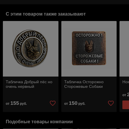
С этим товаром также заказывают
Табличка Добрый пёс но
Табличка Осторожно
Но
очень нервный
Сторожевые Собаки
от
155
150
от
руб.
от
руб.
Подобные товары компании