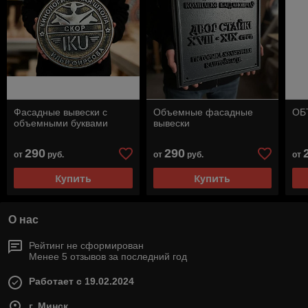
Фасадные вывески с
Объемные фасадные
ОБ
объемными буквами
вывески
290
290
от
руб.
от
руб.
от
Купить
Купить
О нас
Рейтинг не сформирован
Менее 5 отзывов за последний год
Работает с 19.02.2024
г. Минск