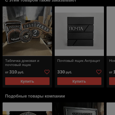
С этим товаром также заказывают
Табличка домовая и
Почтовый ящик Антрацит
Ном
почтовый ящик
310
330
от
руб.
руб.
от
Купить
Купить
Подобные товары компании