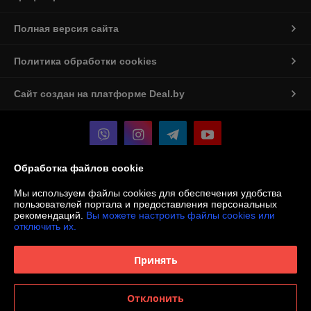
Полная версия сайта
Политика обработки cookies
Сайт создан на платформе Deal.by
Обработка файлов cookie
Информация для покупателя
Мы используем файлы cookies для обеспечения удобства
Юридическое лицо:
ООО «Мастерская Алюмен»
пользователей портала и предоставления персональных
БЕЛАРУСЬ, БРЕСТСКАЯ ОБЛ., Г. БАРАНОВИЧИ, УЛ. ВИЛЬЯМСА, ДОМ
рекомендаций.
Вы можете настроить файлы cookies или
16Б, 225405
отключить их.
Регистрационный номер ЕГР: 291825383
Принять
УНП: 291825383
Регистрационный орган: Барановичский Горисполком
Отклонить
Дата регистрации компании: 25.03.2024