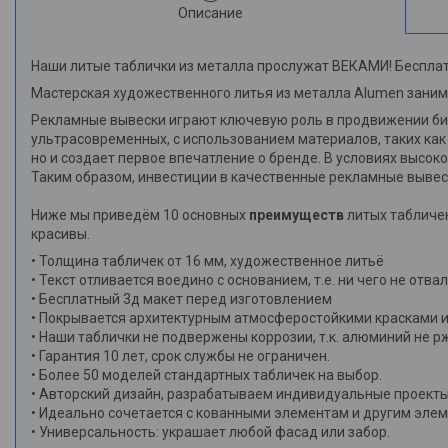
Описание
Наши литые таблички из металла прослужат ВЕКАМИ! Бесплат
Мастерская художественного литья из металла Alumen заним
Рекламные вывески играют ключевую роль в продвижении биз
ультрасовременных, с использованием материалов, таких как
но и создает первое впечатление о бренде. В условиях высо
Таким образом, инвестиции в качественные рекламные вывес
Ниже мы приведём 10 основных
преимуществ
литых табличек
красивы.
• Толщина табличек от 16 мм, художественное литьё
• Текст отливается воедино с основанием, т.е. ни чего не отва
• Бесплатный 3д макет перед изготовлением
• Покрывается архитектурным атмосферостойкими красками и
• Наши таблички не подвержены коррозии, т.к. алюминий не р
• Гарантия 10 лет, срок службы не ограничен.
• Более 50 моделей стандартных табличек на выбор.
• Авторский дизайн, разрабатываем индивидуальные проекты
• Идеально сочетается с кованными элементам и другим эле
• Универсальность: украшает любой фасад или забор.