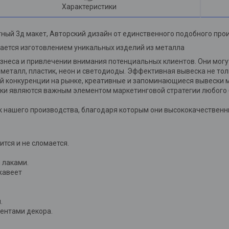
Характеристики
ный 3д макет, Авторский дизайн от единственного подобного про
ается изготовлением уникальных изделий из металла
неса и привлечении внимания потенциальных клиентов. Они могут
 металл, пластик, неон и светодиоды. Эффективная вывеска не то
кой конкуренции на рынке, креативные и запоминающиеся вывески
ки являются важным элементом маркетинговой стратегии любого 
 нашего производства, благодаря которым они высококачественны
лится и не сломается.
 лаками.
жавеет
.
ментами декора.