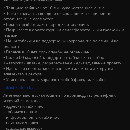
• Толщина табличек от 16 мм, художественное литьё
• Текст отливается воедино с основанием, т.е. ни чего не
отвалится и не сломается.
• Бесплатный 3д макет перед изготовлением
• Покрывается архитектурным атмосферостойкими красками и
лаками.
• Наши таблички не подвержены коррозии, т.к. алюминий не
ржавеет
• Гарантия 10 лет, срок службы не ограничен.
• Более 50 моделей стандартных табличек на выбор.
• Авторский дизайн, разрабатываем индивидуальные проекты.
• Идеально сочетается с кованными элементам и другим
элементами декора.
• Универсальность: украшает любой фасад или забор.
tablichkadom.by
Литейная мастерская Alumen по производству рельефных
изделий из металла:
- адресных табличек
- табличек на дом
- информационных табличек
- почтовых ящиков
- фасадных вывесок