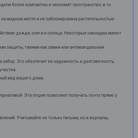
одели более компактны и экономят пространство, в то
а на видном месте и не заблокирована растительностью
действию дождя, снега и солнца. Некоторые накладки имеют
ми защиты, такими как замки или антивандальная
 забор. Это обеспечит ее надежность и долговечность.
участка.
ный вид вашего дома.
тернативой. Эта опция позволяет получать почту прямо у
влений. Учитывайте не только письма, но и журналы,