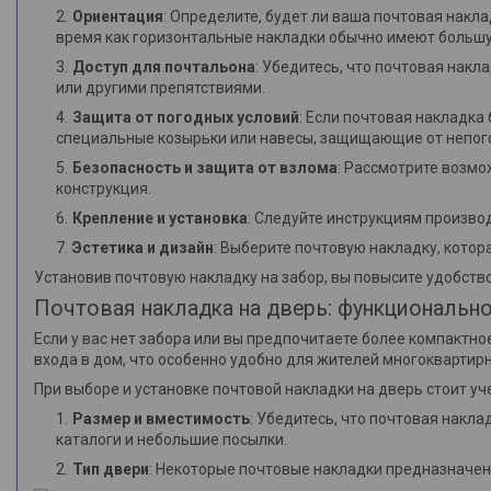
Ориентация
: Определите, будет ли ваша почтовая накл
время как горизонтальные накладки обычно имеют больш
Доступ для почтальона
: Убедитесь, что почтовая нак
или другими препятствиями.
Защита от погодных условий
: Если почтовая накладка
специальные козырьки или навесы, защищающие от непог
Безопасность и защита от взлома
: Рассмотрите возмо
конструкция.
Крепление и установка
: Следуйте инструкциям произво
Эстетика и дизайн
: Выберите почтовую накладку, котор
Установив почтовую накладку на забор, вы повысите удобств
Почтовая накладка на дверь: функционально
Если у вас нет забора или вы предпочитаете более компактно
входа в дом, что особенно удобно для жителей многоквартир
При выборе и установке почтовой накладки на дверь стоит у
Размер и вместимость
: Убедитесь, что почтовая накл
каталоги и небольшие посылки.
Тип двери
: Некоторые почтовые накладки предназначен