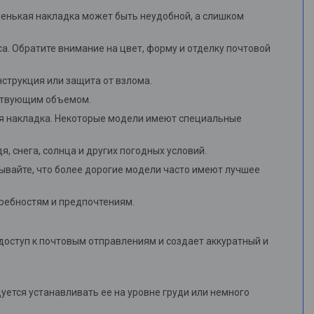
ленькая накладка может быть неудобной, а слишком
а. Обратите внимание на цвет, форму и отделку почтовой
струкция или защита от взлома.
етствующим объемом.
вая накладка. Некоторые модели имеют специальные
я, снега, солнца и других погодных условий.
ывайте, что более дорогие модели часто имеют лучшее
требностям и предпочтениям.
доступ к почтовым отправлениям и создает аккуратный и
уется устанавливать ее на уровне груди или немного