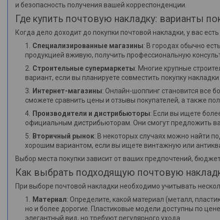
и безопасность получения вашей корреспонденции.
Где купить почтовую накладку: варианты по
Когда дело доходит до покупки почтовой накладки, у вас есть
Специализированные магазины
: В городах обычно ес
продукцией вживую, получить профессиональную консуль
Строительные супермаркеты
: Многие крупные строит
вариант, если вы планируете совместить покупку накладк
Интернет-магазины
: Онлайн-шоппинг становится все 
сможете сравнить цены и отзывы покупателей, а также пол
Производители и дистрибьюторы
: Если вы ищете бол
официальным дистрибьюторам. Они смогут предложить ва
Вторичный рынок
: В некоторых случаях можно найти п
хорошим вариантом, если вы ищете винтажную или антикв
Выбор места покупки зависит от ваших предпочтений, бюджет
Как выбрать подходящую почтовую наклад
При выборе почтовой накладки необходимо учитывать неско
Материал
: Определите, какой материал (металл, пласт
но и более дорогие. Пластиковые модели доступны по цен
элегантный вид, но требуют регулярного ухода.