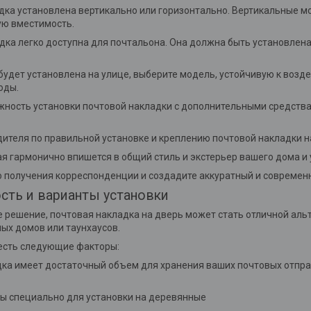
адка установлена вертикально или горизонтально. Вертикальные м
ую вместимость.
ладка легко доступна для почтальона. Она должна быть установлен
 будет установлена на улице, выберите модель, устойчивую к воз
оды.
жность установки почтовой накладки с дополнительными средства
дителя по правильной установке и креплению почтовой накладки на
ая гармонично впишется в общий стиль и экстерьер вашего дома и 
о получения корреспонденции и создадите аккуратный и современ
сть и варианты установки
е решение, почтовая накладка на дверь может стать отличной аль
ных домов или таунхаусов.
честь следующие факторы:
адка имеет достаточный объем для хранения ваших почтовых отпра
ы специально для установки на деревянные