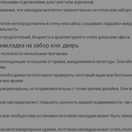
ельными отделениями для газет или журналов.
названия, эти накладки крепятся горизонтально на стене или забор
уются непосредственно в стену или забор, создавая гладкий и акк
альность.
 предпочтений, бюджета и архитектурного стиля дома или офиса.
акладка на забор или дверь
 полезна по нескольким причинам:
еспонденцию и посылки от кражи, вандализма и непогоды. Она о
ям.
т необходимости постоянно проверять почтовый ящик или беспоко
я вас время.
ункциональны, но и привлекательны с точки зрения дизайна. Они 
вой накладки может повысить ценность вашей недвижимости, так к
ах или сообществах установка почтовой накладки может быть обя
е или многоквартирном здании, почтовая накладка может стать по