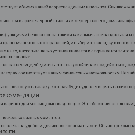
тветствует объему вашей корреспонденции и посылок. Слишком ма
впишется в архитектурный стиль и экстерьер вашего дома или офис
и функциями безопасности, такими как замки, антивандальная кон
для хранения почтовых отправлений, и выберите накладку с соотв
ние на то, насколько легко устанавливается и открывается почто
 использование.
овлена на улице, убедитесь, что она устойчива к воздействию дожд
, которая соответствует вашим финансовым возможностям. Не заб
льную почтовую накладку, которая будет удовлетворять вашим по
 рекомендации
ый вариант для многих домовладельцев. Это обеспечивает легкий 
ь несколько важных моментов:
тановлена на удобной для использования высоте. Обычно рекоменд
и почты.