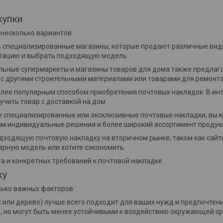
купки
 несколько вариантов:
ть специализированные магазины, которые продают различные вид
тацию и выбрать подходящую модель.
ельные супермаркеты и магазины товаров для дома также предлаг
и с другими строительными материалами или товарами для ремонта
более популярным способом приобретения почтовых накладок. В ин
учить товар с доставкой на дом.
ее специализированные или эксклюзивные почтовые накладки, вы 
м индивидуальные решения и более широкий ассортимент продук
одходящую почтовую накладку на вторичном рынке, таком как сай
арную модель или хотите сэкономить.
а и конкретных требований к почтовой накладке.
ку
лько важных факторов:
ик или дерево) лучше всего подходит для ваших нужд и предпочте
е, но могут быть менее устойчивыми к воздействию окружающей с