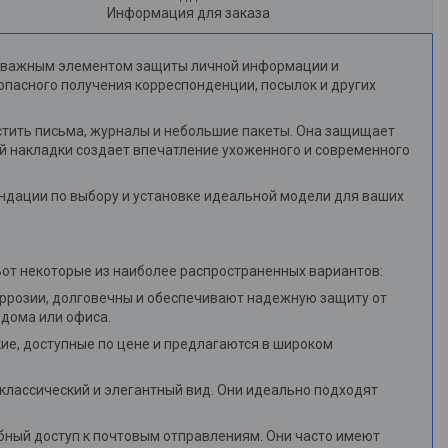
Информация для заказа
ся важным элементом защиты личной информации и
опасного получения корреспонденции, посылок и других
стить письма, журналы и небольшие пакеты. Она защищает
й накладки создает впечатление ухоженного и современного
мендации по выбору и установке идеальной модели для ваших
от некоторые из наиболее распространенных вариантов:
оррозии, долговечны и обеспечивают надежную защиту от
 дома или офиса.
кие, доступные по цене и предлагаются в широком
т классический и элегантный вид. Они идеально подходят
обный доступ к почтовым отправлениям. Они часто имеют