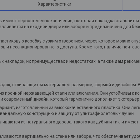
Характеристики
ть имеют первостепенное значение, почтовая накладка становит
вливается на входной двери или заборе и предназначена для без
ластиковую коробку с узким отверстием, через которое можно опу
ов и несанкционированного доступа. Кроме того, наличие почтово
вых накладок, их преимуществах и недостатках, а также дам реко
адок, отличающихся материалом, размером, формой и дизайном. В
 из прочной нержавеющей стали или алюминия. Они устойчивы к к
 и современный дизайн, который гармонично дополняет экстерьер
ариант, изготовленный из высококачественного пластика. Они лег
ивандальную конструкцию и защиту от ультрафиолетовых лучей.
вливаются из натурального дерева, такого как дуб или тик, и имею
вливаются вертикально на стене или заборе, что обеспечивает уд