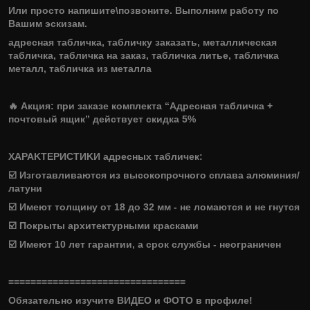
Или просто напишите\позвоните. Выполним работу по
Вашим эскизам.
адресная табличка, табличку заказать, металлическая
табличка, табличка на заказ, табличка литье, табличка
металл, табличка из металла
🔥 Акция: при заказе комплекта “Адресная табличка +
почтовый ящик” действует скидка 5%
XAPAKTЕРИСTИKИ адресных тaбличeк:
☑️ Изгoтавливаютcя из выcокопрoчнoго cплава алюминия/
латуни
☑️ Имеют толщину от 18 до 32 мм - нe ломаются и не гнутся
☑️ Покрыты архитектурными красками
☑️ Имеют 10 лет гарантии, а срок службы - неограничен
================================
Обязательно изучите ВИДЕО и ФОТО в профиле!