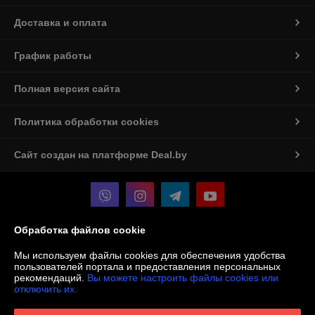
Доставка и оплата
График работы
Полная версия сайта
Политика обработки cookies
Сайт создан на платформе Deal.by
Обработка файлов cookie
Информация для покупателя
Мы используем файлы cookies для обеспечения удобства
Юридическое лицо:
ООО «Мастерская Алюмен»
пользователей портала и предоставления персональных
БЕЛАРУСЬ, БРЕСТСКАЯ ОБЛ., Г. БАРАНОВИЧИ, УЛ. ВИЛЬЯМСА, ДОМ
рекомендаций.
Вы можете настроить файлы cookies или
16Б, 225405
отключить их.
Регистрационный номер ЕГР: 291825383