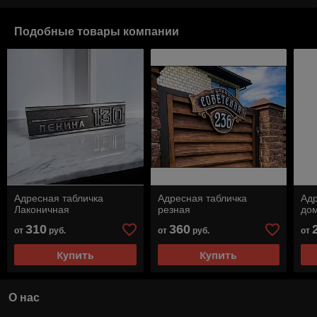
Подобные товары компании
Адресная табличка
Адресная табличка
Ад
Лаконичная
резная
до
310
360
от
руб.
от
руб.
от
Купить
Купить
О нас