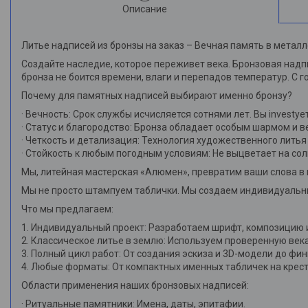
Описание
Литье надписей из бронзы на заказ – Вечная память в металл
Создайте наследие, которое переживет века. Бронзовая надпи
бронза не боится времени, влаги и перепадов температур. С 
Почему для памятных надписей выбирают именно бронзу?
· Вечность: Срок службы исчисляется сотнями лет. Вы investуе
· Статус и благородство: Бронза обладает особым шармом и ве
· Четкость и детализация: Технология художественного лить
· Стойкость к любым погодным условиям: Не выцветает на сол
Мы, литейная мастерская «Алюмен», превратим ваши слова в 
Мы не просто штампуем таблички. Мы создаем индивидуальны
Что мы предлагаем:
1. Индивидуальный проект: Разработаем шрифт, композицию 
2. Классическое литье в землю: Используем проверенную век
3. Полный цикл работ: От создания эскиза и 3D-модели до ф
4. Любые форматы: От компактных именных табличек на крест
Области применения наших бронзовых надписей:
· Ритуальные памятники: Имена, даты, эпитафии.