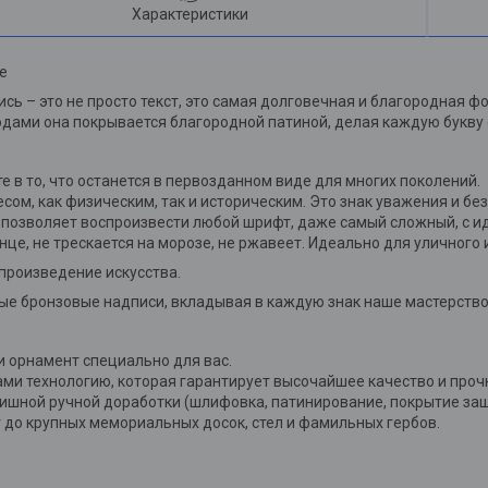
Характеристики
е
сь – это не просто текст, это самая долговечная и благородная ф
годами она покрывается благородной патиной, делая каждую букву
те в то, что останется в первозданном виде для многих поколений.
сом, как физическим, так и историческим. Это знак уважения и без
я позволяет воспроизвести любой шрифт, даже самый сложный, с и
нце, не трескается на морозе, не ржавеет. Идеально для уличного
произведение искусства.
е бронзовые надписи, вкладывая в каждую знак наше мастерство 
и орнамент специально для вас.
ами технологию, которая гарантирует высочайшее качество и проч
инишной ручной доработки (шлифовка, патинирование, покрытие за
 до крупных мемориальных досок, стел и фамильных гербов.