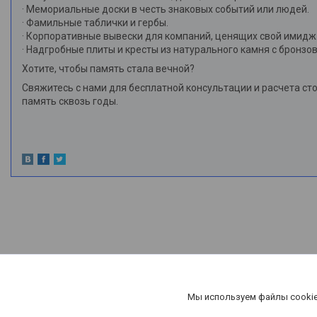
· Мемориальные доски в честь знаковых событий или людей.
· Фамильные таблички и гербы.
· Корпоративные вывески для компаний, ценящих свой имидж
· Надгробные плиты и кресты из натурального камня с бронзо
Хотите, чтобы память стала вечной?
Свяжитесь с нами для бесплатной консультации и расчета с
память сквозь годы.
Мы используем файлы cookie