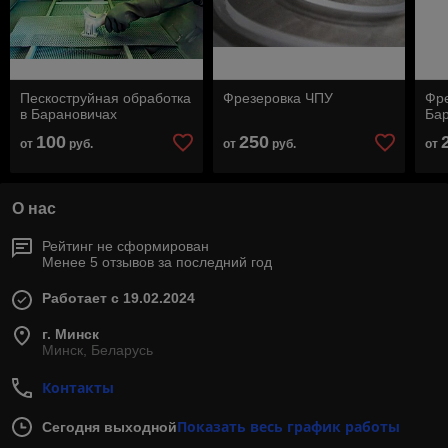
Пескоструйная обработка
Фрезеровка ЧПУ
Фре
в Барановичах
Ба
100
250
от
руб.
от
руб.
от
О нас
Рейтинг не сформирован
Менее 5 отзывов за последний год
Работает с 19.02.2024
г. Минск
Минск, Беларусь
Контакты
Показать весь график работы
Сегодня выходной