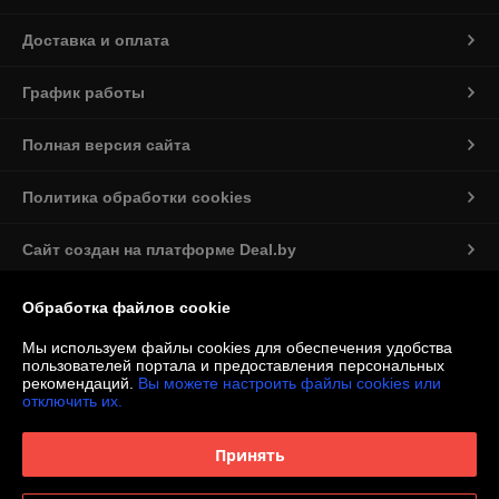
Доставка и оплата
График работы
Полная версия сайта
Политика обработки cookies
Сайт создан на платформе Deal.by
Обработка файлов cookie
Мы используем файлы cookies для обеспечения удобства
пользователей портала и предоставления персональных
рекомендаций.
Вы можете настроить файлы cookies или
Информация для покупателя
отключить их.
Юридическое лицо:
ООО «Мастерская Алюмен»
БЕЛАРУСЬ, БРЕСТСКАЯ ОБЛ., Г. БАРАНОВИЧИ, УЛ. ВИЛЬЯМСА, ДОМ
Принять
16Б, 225405
Регистрационный номер ЕГР: 291825383