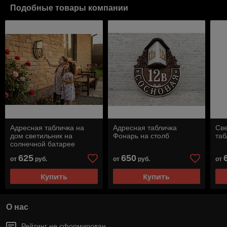
Подобные товары компании
Адресная табличка на
Адресная табличка
Св
дом светильник на
Фонарь на столб
таб
солнечной батарее
625
650
от
руб.
от
руб.
от
Купить
Купить
О нас
Рейтинг не сформирован