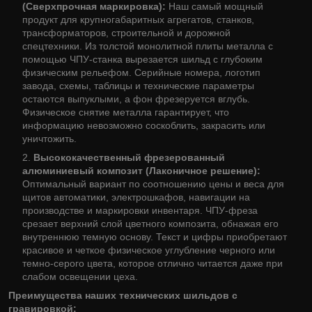
(Сверхпрочная маркировка):
Наш самый мощный
продукт для крупногабаритных агрегатов, станков,
трансформаторов, строительной и дорожной
спецтехники. Из толстой монолитной плиты металла с
помощью ЧПУ-станка вырезается шильд с глубоким
физическим рельефом. Серийные номера, логотип
завода, схемы, таблицы и технические параметры
остаются выпуклыми, а фон фрезеруется вглубь.
Физическое снятие металла гарантирует, что
информацию невозможно соскоблить, закрасить или
уничтожить.
Высококачественный фрезерованный
алюминиевый композит (Лаконичное решение):
Оптимальный вариант по соотношению цены и веса для
щитов автоматики, электрошкафов, навигации на
производстве и маркировки инвентаря. ЧПУ-фреза
срезает верхний слой цветного композита, обнажая его
внутреннюю темную основу. Текст и цифры приобретают
красивое и четкое физическое углубление черного или
темно-серого цвета, которое отлично читается даже при
слабом освещении цеха.
Преимущества наших технических шильдов с
гравировкой: