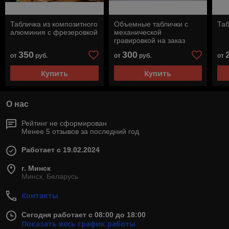
Табличка из композитного
Объемные таблички с
Таб
алюминия с фрезеровкой
механической
гравировкой на заказ
350
300
от
руб.
от
руб.
от
Купить
Купить
О нас
Рейтинг не сформирован
Менее 5 отзывов за последний год
Работает с 19.02.2024
г. Минск
Минск, Беларусь
Контакты
Сегодня работает с 08:00 до 18:00
Показать весь график работы